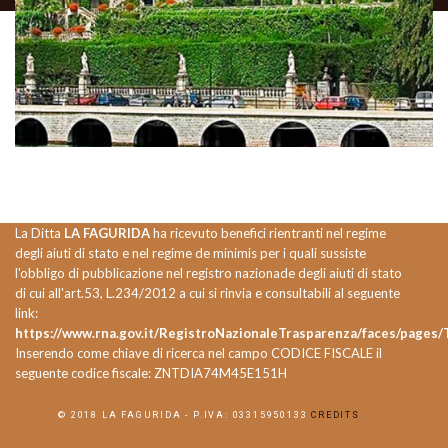
La Ditta
LA FAGURIDA
ha ricevuto benefici rientranti nel regime
degli aiuti di stato e nel regime de minimis per i quali sussiste
l'obbligo di pubblicazione nel registro nazionade degli aiuti di stato
di cui all'art.53, L.234/2012 a cui si rinvia e consultabili al seguente
link:
https://www.rna.gov.it/RegistroNazionaleTrasparenza/faces/pages/
Inserendo come chiave di ricerca nel campo CODICE FISCALE il
seguente codice fiscale: ZNTDIA74M45E151H
© 2018 LA FAGURIDA - P.IVA: 03315950133
CREDITS