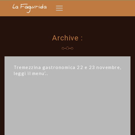
Archive :
Tremezzina gastronomica 22 e 23 novembre,
leggi il menu’..