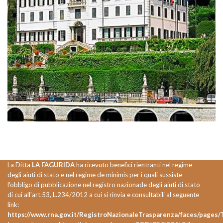
La Ditta
LA FAGURIDA
ha ricevuto benefici rientranti nel regime
degli aiuti di stato e nel regime de minimis per i quali sussiste
l'obbligo di pubblicazione nel registro nazionade degli aiuti di stato
di cui all'art.53, L.234/2012 a cui si rinvia e consultabili al seguente
link:
https://www.rna.gov.it/RegistroNazionaleTrasparenza/faces/pages/